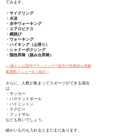
てみます。
・サイクリング
・水泳
・水中ウォーキング
・エアロビクス
・縄跳び
・ウォーキング
・ハイキング（山登り）
・シャドーボクシング
・階段昇降（踏み台昇降）
>>家トレは室内でランニング!?室内で効果的な有酸
素運動メニューをご紹介！
さらに、人数が集まってスポーツができる場合
は、
・サッカー
・バスケットボール
・バドミントン
・ラグビー
・フットサル
なども良いでしょう。
細かいものも入れるとまだまだあります。