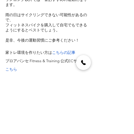
ます。
雨の日はサイクリングできない可能性があるの
で、
フィットネスバイクを購入して自宅でもできる
ようにするとベストでしょう。
是非、今後の運動習慣にご参考ください！
家トレ環境を作りたい方は
こちらの記事
プロアバンセ Fitness & Training 公式ECサイトは
こちら
プロアバンセ Fitness & Traingingとは
創業33年、当社はスポーツクラブ、公共施設、
プロスポーツチームなどの90施設以上にトレー
ニングマシンを提供してまいりました。また、
adidas / Reebok トレーニング用品の正規総代理
店です。家庭用から業務用フィットネス器具の
ご購入・導入はプロアバンセにお任せくださ
い。