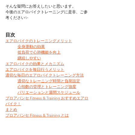
そんな疑問にお答えしたいと思います。
今後のエアロバイクトレーニングに是非、ご参
考ください✨
目次
エアロバイクのトレーニングメリット
全身運動の効果
低負荷で心肺機能を向上
継続しやすい
エアロバイクの効果とメカニズム
エアロバイクを毎日行うメリット
適切な毎日のエアロバイクトレーニング方法
適切なトレーニング時間と負荷設定
心拍数の管理とトレーニング強度
バリエーションと週間スケジュール
プロアバンセ Fitness & Training おすすめエアロ
バイク！
まとめ
プロアバンセ Fitness & Training とは