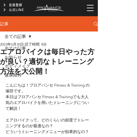
会員登録
公式LINE
記事
全ての記事
2023年6月30日
読了時間: 8分
全ての記事
エアロバイクは毎日やった方
お知らせ
が良い？適切なトレーニング
ボディメイク
方法を大公開！
健康維持
こんにちは！プロアバンセ Fitness & Training の
塚田です。
本日はプロアバンセ Fitness & Trainingでも大人
気のエアロバイクを用いたトレーニングについ
て解説！
エアロバイクって、どのくらいの頻度でトレー
ニングするのが最適なの？
どういうトレーニングメニューが効果的なの？