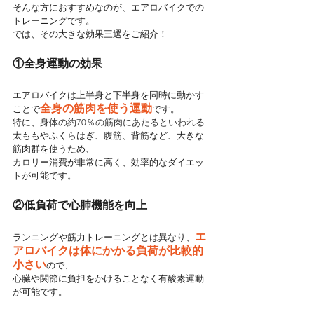
そんな方におすすめなのが、エアロバイクでの
トレーニングです。
では、その大きな効果三選をご紹介！
①全身運動の効果
エアロバイクは上半身と下半身を同時に動かす
全身の筋肉を使う運動
ことで
です。
特に、
身体の約70％の筋肉にあたるといわれる
太ももやふくらはぎ、腹筋、背筋など、大きな
筋肉群を使うため、
カロリー消費が非常に高く、効率的なダイエッ
トが可能です。
②低負荷で心肺機能を向上
エ
ランニングや筋力トレーニングとは異なり、
アロバイクは体にかかる負荷が比較的
小さい
ので、
心臓や関節に負担をかけることなく有酸素運動
が可能です。