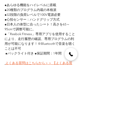
●あらゆる機能をハイレベルに搭載 
●20種類のプログラム内蔵の本格派 
●32段階の負荷レベルで100V電源必要 
●心拍センサー：ハンドグリップ方式 
●日本人の体型に合ったシート！高さを65～
95cmで調整可能に。 
●「Reebok Fitness」専用アプリを使用すること
により、走行履歴の確認、専用プログラムの利
用が可能になります！※Bluetoothで音楽を聴く
ことは不可
 ●バックライト付き ●保証期間：1年間
よくある質問はこちらから＞＞ 【よくある質
問】Reebok GB50 バイク使用時の注意点
ASTRORIDE A6.0BIKE +BLUETOOTH-
Silver【組立設置無料サービス】