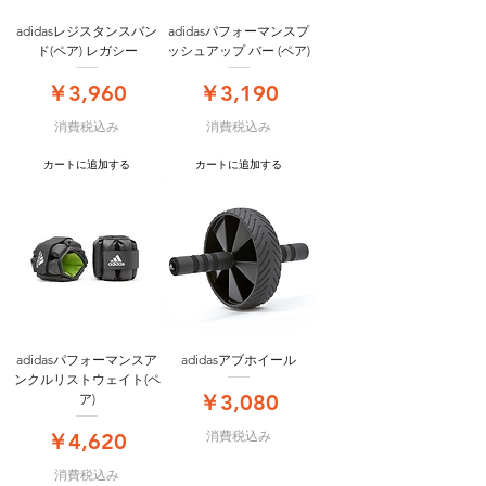
adidasレジスタンスバン
adidasパフォーマンスプ
ド(ペア) レガシー
ッシュアップ バー (ペア)
価格
価格
￥3,960
￥3,190
消費税込み
消費税込み
カートに追加する
カートに追加する
adidasパフォーマンスア
adidasアブホイール
ンクルリストウェイト(ペ
価格
￥3,080
ア)
価格
消費税込み
￥4,620
消費税込み