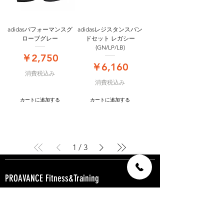
adidasパフォーマンスグ
adidasレジスタンスバン
ローブグレー
ドセット レガシー
(GN/LP/LB)
価格
￥2,750
価格
￥6,160
消費税込み
消費税込み
カートに追加する
カートに追加する
1
/
3
PROAVANCE Fitness&Training
EXPERIENCE
CONTACT