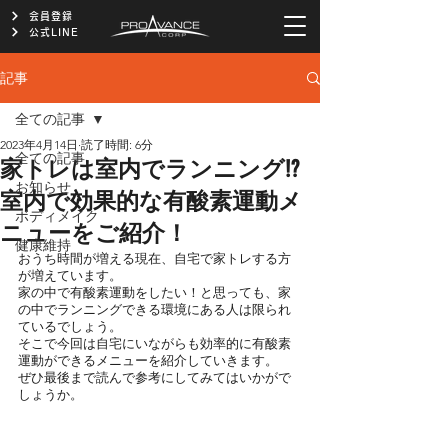
会員登録
公式LINE
記事
全ての記事
2023年4月14日
読了時間: 6分
全ての記事
家トレは室内でランニング!?
お知らせ
室内で効果的な有酸素運動メ
ボディメイク
ニューをご紹介！
健康維持
おうち時間が増える現在、自宅で家トレする方
が増えています。
家の中で有酸素運動をしたい！と思っても、家
の中でランニングできる環境にある人は限られ
ているでしょう。
そこで今回は自宅にいながらも効率的に有酸素
運動ができるメニューを紹介していきます。
ぜひ最後まで読んで参考にしてみてはいかがで
しょうか。