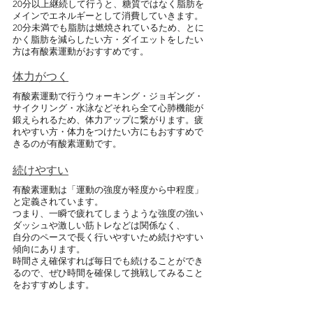
20分以上継続して行うと、糖質ではなく脂肪を
メインでエネルギーとして消費していきます。
20分未満でも脂肪は燃焼されているため、とに
かく脂肪を減らしたい方・ダイエットをしたい
方は有酸素運動がおすすめです。
体力がつく
有酸素運動で行うウォーキング・ジョギング・
サイクリング・水泳などそれら全て心肺機能が
鍛えられるため、体力アップに繋がります。疲
れやすい方・体力をつけたい方にもおすすめで
きるのが有酸素運動です。
続けやすい
有酸素運動は「運動の強度が軽度から中程度」
と定義されています。
つまり、一瞬で疲れてしまうような強度の強い
ダッシュや激しい筋トレなどは関係なく、
自分のペースで長く行いやすいため続けやすい
傾向にあります。
時間さえ確保すれば毎日でも続けることができ
るので、ぜひ時間を確保して挑戦してみること
をおすすめします。