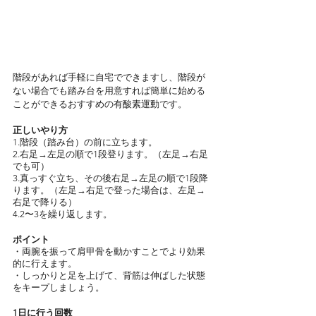
階段があれば手軽に自宅でできますし、階段が
ない場合でも踏み台を用意すれば簡単に始める
ことができるおすすめの有酸素運動です。
正しいやり方
1.階段（踏み台）の前に立ちます。
2.右足→左足の順で1段登ります。（左足→右足
でも可）
3.真っすぐ立ち、その後右足→左足の順で1段降
ります。（左足→右足で登った場合は、左足→
右足で降りる）
4.2〜3を繰り返します。
ポイント
・両腕を振って肩甲骨を動かすことでより効果
的に行えます。
・しっかりと足を上げて、背筋は伸ばした状態
をキープしましょう。
1日に行う回数