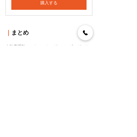
購入する
｜
まとめ
有酸素運動とはウォーキング・ジョギング・サ
イクリング・水泳などのことを指します。
ダイエットに効果的で、体力もつき、続けやす
いのが特徴です。
なるべく20分以上続けると脂肪が燃焼しやすく
効果が出やすいといわれています。
外で行うイメージが強い有酸素運動ですが、室
内でも充分にトレーニング可能です。
今回紹介したメニューを実践すると良いでしょ
う。
また、器具を使うと効率的にできる場合もある
ので、効率よく実践したい方は器具も使って行
いましょう。
当ECサイトでも様々なストレッチに使用できる
アイテムを揃えておりますので、