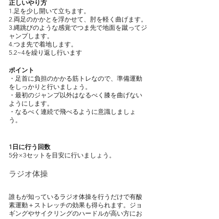
正しいやり方
1.足を少し開いて立ちます。
2.両足のかかとを浮かせて、肘を軽く曲げます。
3.縄跳びのような感覚でつま先で地面を蹴ってジ
ャンプします。
4.つま先で着地します。
5.2~4を繰り返し行います
ポイント
・足首に負担のかかる筋トレなので、準備運動
をしっかりと行いましょう。
・最初のジャンプ以外はなるべく膝を曲げない
ようにします。
・なるべく連続で飛べるように意識しましょ
う。
1日に行う回数
5分×3セットを目安に行いましょう。
ラジオ体操
誰もが知っているラジオ体操を行うだけで有酸
素運動＋ストレッチの効果も得られます。ジョ
ギングやサイクリングのハードルが高い方にお