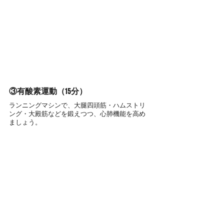
③有酸素運動（15分）
ランニングマシンで、大腿四頭筋・ハムストリ
ング・大殿筋などを鍛えつつ、心肺機能を高め
ましょう。