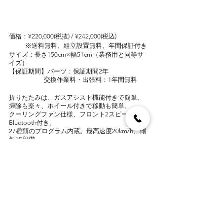
価格：¥220,000(税抜) / ¥242,000(税込) 
           ※送料無料、組立設置無料、年間保証付き
サイズ：長さ150cm×幅51cm（業務用と同等サ
イズ）
【保証期間】パーツ：保証期間2年
　　　　　  交換作業料・出張料：1年間無料
折りたたみは、ガスアシスト機能付きで簡単、
掃除も楽々、ホイール付きで移動も簡単。
クーリングファン仕様、フロント2スピーカー、
Bluetooth付き。
27種類のプログラム内蔵。最高速度20km/h、傾
斜15段階。
 無酸素運動（筋トレ）と組み合わせてトレーニ
ングを行い効果を最大化しましょう！
｜
最後に