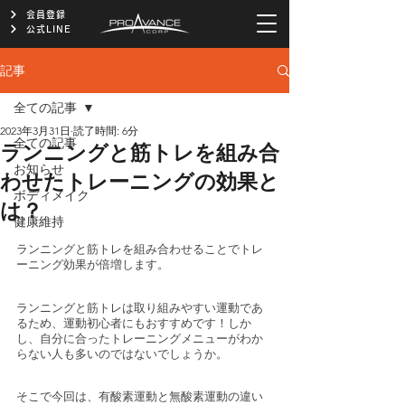
会員登録
公式LINE
記事
全ての記事
2023年3月31日
読了時間: 6分
全ての記事
ランニングと筋トレを組み合
お知らせ
わせたトレーニングの効果と
ボディメイク
は？
健康維持
ランニングと筋トレを組み合わせることでトレ
ーニング効果が倍増します。
ランニングと筋トレは取り組みやすい運動であ
るため、運動初心者にもおすすめです！しか
し、自分に合ったトレーニングメニューがわか
らない人も多いのではないでしょうか。
そこで今回は、有酸素運動と無酸素運動の違い