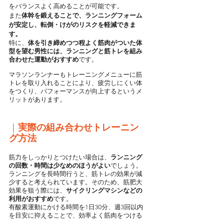
をバランスよく高めることが可能です。
また
体幹を鍛えることで、ランニングフォーム
が安定し、転倒・けがのリスクを軽減できま
す。
特に、
体を引き締めつつ程よく筋肉がついた体
型を望む男性には、ランニングと筋トレを組み
合わせた運動がおすすめ
です。
マラソンランナーもトレーニングメニューに筋
トレを取り入れることにより、疲労しにくい体
をつくり、パフォーマンスが向上するというメ
リットがあります。
｜
実際の組み合わせトレーニン
グ方法
筋力をしっかりとつけたい場合は、
ランニング
の回数・時間は少なめのほうがよい
でしょう。
ランニングを長時間行うと、筋トレの効果が減
少すると考えられています。そのため、筋肥大
効果を狙う際には、
サイクリングマシンなどの
利用がおすすめ
です。
有酸素運動にかける時間を1日30分、週3回以内
を目安に抑えることで、効率よく筋肉をつける