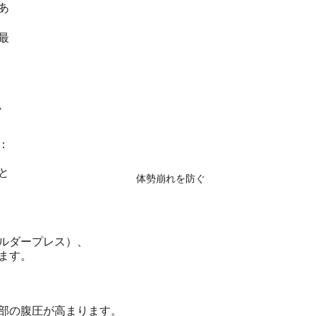
あ
最
ぐ
：
と
体勢崩れを防ぐ
ルダープレス）、
ます。
部の腹圧が高まります。