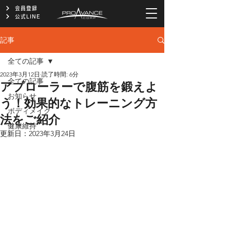
会員登録
公式LINE
記事
全ての記事
2023年3月12日
読了時間: 6分
全ての記事
アブローラーで腹筋を鍛えよ
お知らせ
う！効果的なトレーニング方
ボディメイク
法をご紹介
健康維持
更新日：
2023年3月24日