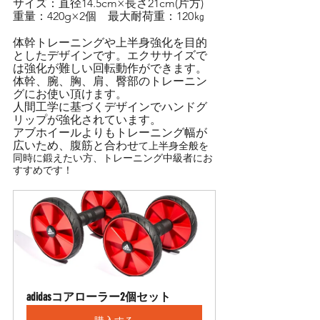
サイズ：直径14.5cm×長さ21cm(片方)
重量：420g×2個　最大耐荷重：120㎏
体幹トレーニングや上半身強化を目的
としたデザインです。エクササイズで
は強化が難しい回転動作ができます。
体幹、腕、胸、肩、臀部のトレーニン
グにお使い頂けます。
人間工学に基づくデザインでハンドグ
リップが強化されています。
アブホイールよりもトレーニング幅が
広いため、腹筋と合わせ
て上半身全般を
同時に鍛えたい方、トレーニング中級者にお
すすめです！
adidasコアローラー2個セット