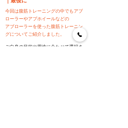
｜
最後に
今回は腹筋トレーニングの中でもアブ
ローラーやアブホイールなどの
アブローラーを使った腹筋トレーニン
グについてご紹介しました。
ご自身の目的や用途に合わせて選択さ
れることをおすすめします！
当ECサイトでも様々なモデルのアイテ
ムを揃えておりますので、是非ご検討
ください。
家トレ環境を作りたい方は
こちらの記
事
プロアバンセ Fitness & Training 公式EC
サイトは
こちら