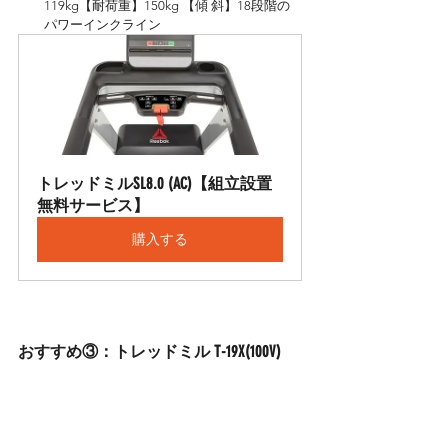
119kg【耐荷重】150kg 【傾 斜】18段階の
パワーインクライン
トレッドミルSL8.0 (AC)【組立設置
無料サービス】
購入する
おすすめ③：トレッドミル T-19X(100V)