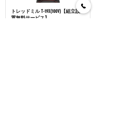
トレッドミル T-19X(100V)【組立設
置無料サービス】
購入する
｜最後に
PROAVANCE Fitnessでは、家トレに最適な筋ト
レ器具を取り揃えております。  家トレをご希望
の方はもちろん、ジムで筋トレをする方も是非
一度当ECサイトの商品をご覧ください。  
家トレ環境を作りたい方は
こちらの記事
PROAVANCE Fitness公式ECサイトは
こちら
健康維持