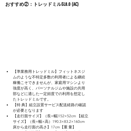
おすすめ②：トレッドミルSL8.0 (AC)
【準業務用トレッドミル】フィットネスジ
ムのような不特定多数の利用者による継続
稼働こそできませんが、家庭用マシンより
強度が高く、パーソナルジムや施設の共用
部などに適した一定頻度での利用を想定し
たトレッドミルです。
【特 典】組立設置サービス配送経路の確認
が必要となります
【走行面サイズ】（長×幅)152×52cm 【組立
サイズ】（長×幅×高）190.3×83.2×160cm
床から走行面の高さ】17cm【重 量】