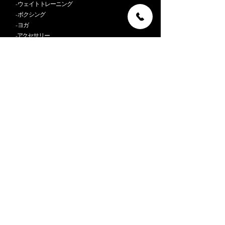
- ウェイトトレーニング
- ボクシング
-
ヨガ
-アクセサリー
-アウトレット
A B O U T
C O N T A C T
よくある質問/FAQ
返品不良品について/Shipping & Returns
お支払いについて/
Payment Methods
配送について/
Delivery
利用規約/
Store Policy
特定商取引法に基づく表記/
Transaction
個人情報保護法/
Privacy Policy
お問い合わせ/
Contact
TEL：
0120 - 3636 - 11
※受付時間（10:00~17:00）
MAIL：
store_online@proavance.co.jp