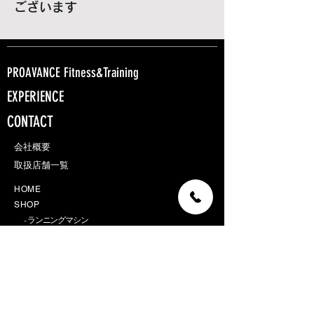
ございます
PROAVANCE Fitness&Training
EXPERIENCE
CONTACT
会社概要​
取扱店舗一覧
H O M E
S H O P
- ランニングマシン
-
バイク
- ウェイトトレーニング
- ボクシング
-
ヨガ
-アクセサリー
-アウトレット