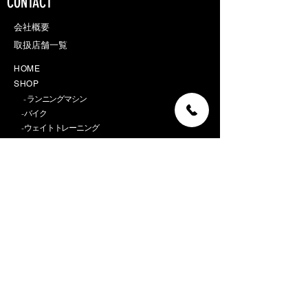
CONTACT
会社概要​
取扱店舗一覧
H O M E
S H O P
- ランニングマシン
-
バイク
- ウェイトトレーニング
- ボクシング
-
ヨガ
-アクセサリー
-アウトレット
A B O U T
C O N T A C T
よくある質問/FAQ
返品不良品について/Shipping & Returns
お支払いについて/
Payment Methods
配送について/
Delivery
利用規約/
Store Policy