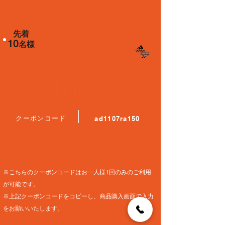
先着
10
名様
​期間限定・数量限定特別割引
20
%
割引​クーポン
​クーポンコード
ad1107ra150
有効期限：11月27日（土）〜12月31日（金）
※こちらのクーポンコードはお一人様1回のみのご利用
が可能です。
※上記クーポンコードをコピーし、商品購入画面で入力
をお願いいたします。